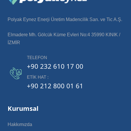
Polyak Eynez Enerji Üretim Madencilik San. ve Tic A.Ş.
Elmadere Mh. Gölcük Küme Evleri No:4 35990 KINIK /
İZMİR
TELEFON
+90 232 610 17 00
ETIK HAT :
+90 212 800 01 61
Kurumsal
Hakkımızda