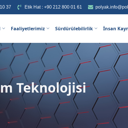
 10 37
Etik Hat : +90 212 800 01 61
polyak.info@po
l
Faaliyetlerimiz
Sürdürülebilirlik
İnsan Kay
m Teknolojisi