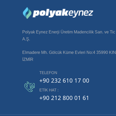
Polyak Eynez Enerji Üretim Madencilik San. ve Tic
A.Ş.
Elmadere Mh. Gölcük Küme Evleri No:4 35990 KIN
İZMİR
TELEFON
+90 232 610 17 00
ETIK HAT :
+90 212 800 01 61