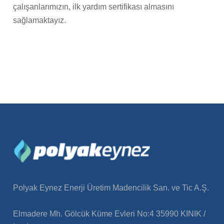
çalışanlarımızın, ilk yardım sertifikası almasını
sağlamaktayız.
Polyak Eynez Enerji Üretim Madencilik San. ve Tic A.Ş.
Elmadere Mh. Gölcük Küme Evleri No:4 35990 KINIK /