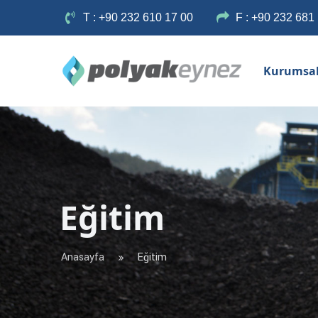
T : +90 232 610 17 00
F : +90 232 681
Kurumsa
Eğitim
Anasayfa
Eğitim