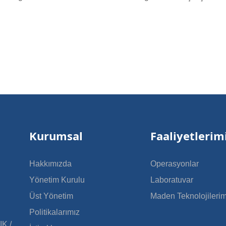
Kurumsal
Faaliyetlerim
Hakkımızda
Operasyonlar
Yönetim Kurulu
Laboratuvar
Üst Yönetim
Maden Teknolojilerim
Politikalarımız
IK /