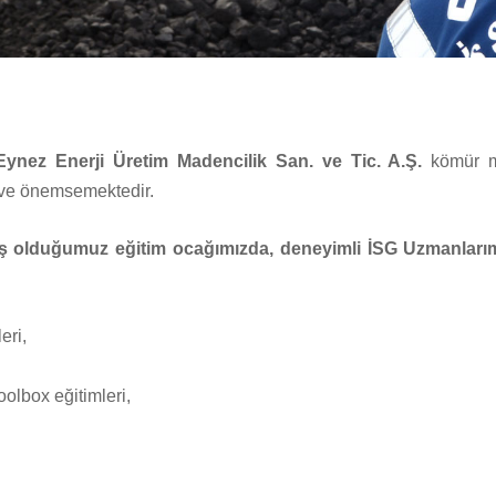
Eynez Enerji Üretim Madencilik San. ve Tic. A.Ş.
kömür m
e ve önemsemektedir.
ş olduğumuz eğitim ocağımızda, deneyimli İSG Uzmanlarım
eri,
oolbox eğitimleri,