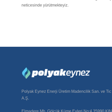
neticesinde yürütmekteyiz.
Polyak Eynez Enerji Üretim Madencilik San. ve Tic
A.Ş.
Elmadere Mh. Gölcük Küme Evleri No:4 35990 KIN