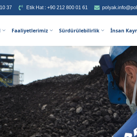
 10 37
Etik Hat : +90 212 800 01 61
polyak.info@po
l
Faaliyetlerimiz
Sürdürülebilirlik
İnsan Kay