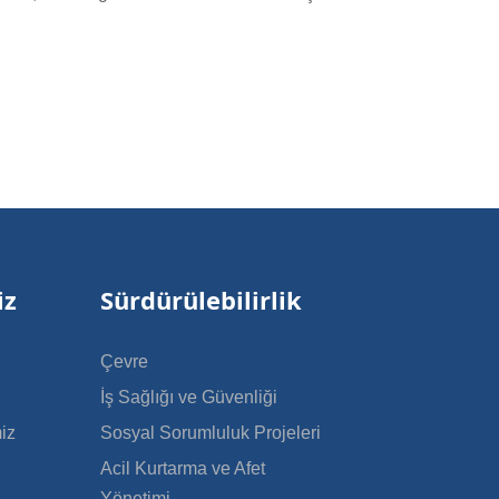
iz
Sürdürülebilirlik
Çevre
İş Sağlığı ve Güvenliği
iz
Sosyal Sorumluluk Projeleri
Acil Kurtarma ve Afet
Yönetimi