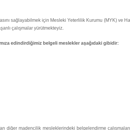
sını sağlayabilmek için Mesleki Yeterlilik Kurumu (MYK) ve Hal
rılı çalışmalar yürütmekteyiz.
ıza edindirdiğimiz belgeli meslekler aşağıdaki gibidir:
n diğer madencilik mesleklerindeki belgelendirme çalışmalarım